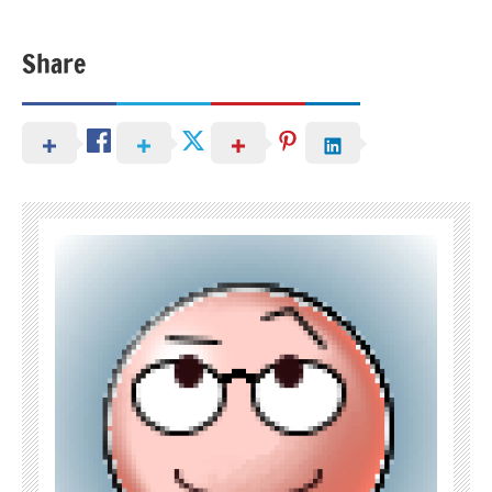
Share