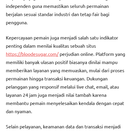
independen guna memastikan seluruh permainan
berjalan sesuai standar industri dan tetap fair bagi
pengguna.
Kepercayaan pemain juga menjadi salah satu indikator
penting dalam menilai kualitas sebuah situs
https://bloodesugar.com/
perjudian online. Platform yang
memiliki banyak ulasan positif biasanya dinilai mampu
memberikan layanan yang memuaskan, mulai dari proses
permainan hingga transaksi keuangan. Dukungan
pelanggan yang responsif melalui live chat, email, atau
layanan 24 jam juga menjadi nilai tambah karena
membantu pemain menyelesaikan kendala dengan cepat
dan nyaman.
Selain pelayanan, keamanan data dan transaksi menjadi