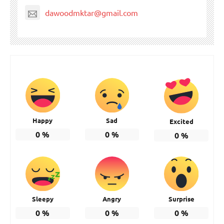
dawoodmktar@gmail.com
Happy
Sad
Excited
0
%
0
%
0
%
Sleepy
Angry
Surprise
0
%
0
%
0
%