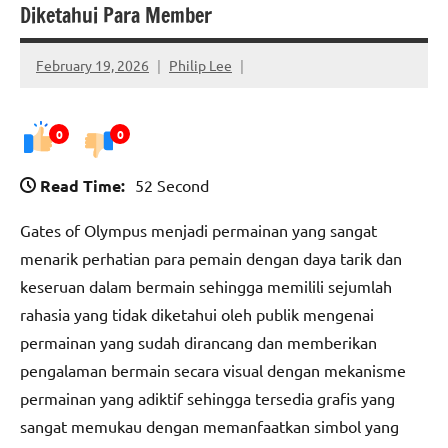
Diketahui Para Member
February 19, 2026
Philip Lee
0
0
Read Time:
52 Second
Gates of Olympus menjadi permainan yang sangat
menarik perhatian para pemain dengan daya tarik dan
keseruan dalam bermain sehingga memilili sejumlah
rahasia yang tidak diketahui oleh publik mengenai
permainan yang sudah dirancang dan memberikan
pengalaman bermain secara visual dengan mekanisme
permainan yang adiktif sehingga tersedia grafis yang
sangat memukau dengan memanfaatkan simbol yang