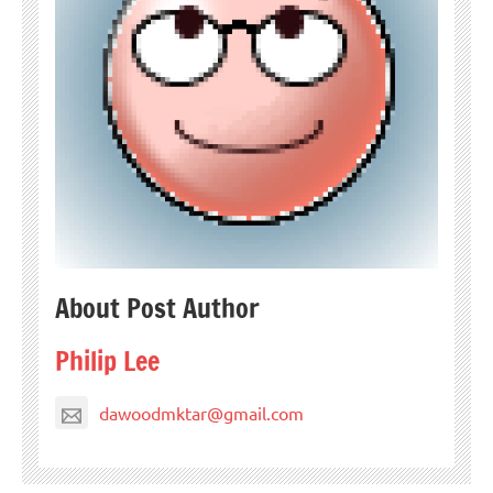
About Post Author
Philip Lee
dawoodmktar@gmail.com