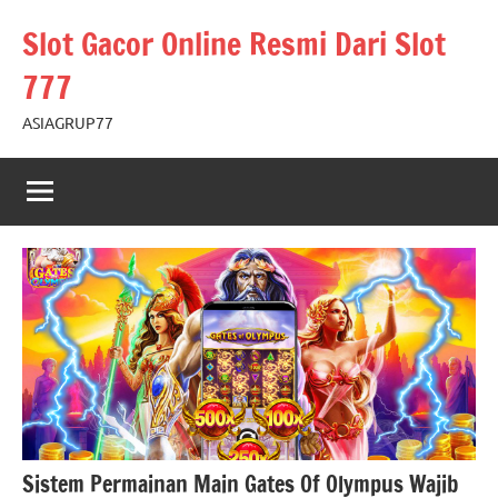
Skip
Slot Gacor Online Resmi Dari Slot
to
content
777
ASIAGRUP77
Sistem Permainan Main Gates Of Olympus Wajib