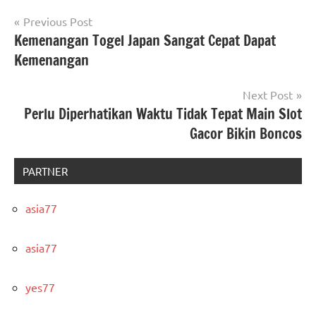
Post
Previous Post
Kemenangan Togel Japan Sangat Cepat Dapat
navigation
Kemenangan
Next Post
Perlu Diperhatikan Waktu Tidak Tepat Main Slot
Gacor Bikin Boncos
PARTNER
asia77
asia77
yes77