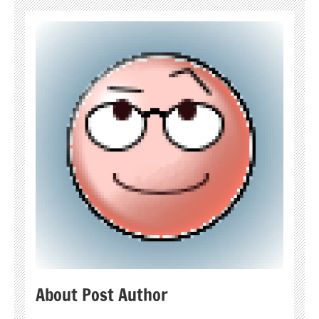
About Post Author