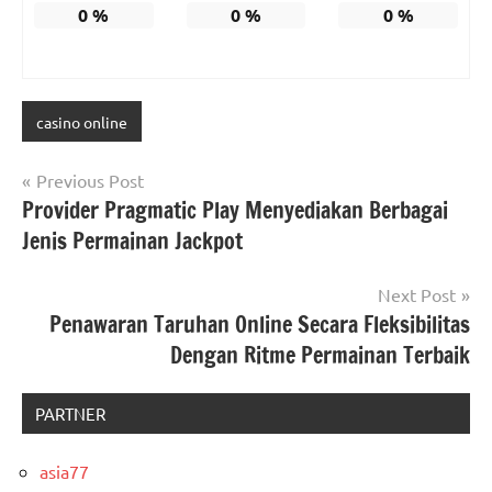
0
%
0
%
0
%
casino online
Post
Previous Post
Provider Pragmatic Play Menyediakan Berbagai
navigation
Jenis Permainan Jackpot
Next Post
Penawaran Taruhan Online Secara Fleksibilitas
Dengan Ritme Permainan Terbaik
PARTNER
asia77