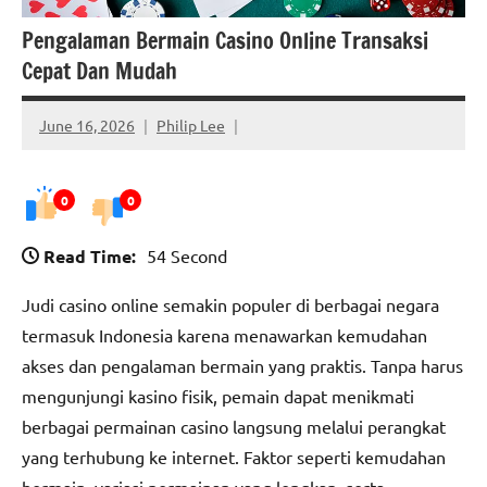
Pengalaman Bermain Casino Online Transaksi
Cepat Dan Mudah
June 16, 2026
Philip Lee
0
0
Read Time:
54 Second
Judi casino online semakin populer di berbagai negara
termasuk Indonesia karena menawarkan kemudahan
akses dan pengalaman bermain yang praktis. Tanpa harus
mengunjungi kasino fisik, pemain dapat menikmati
berbagai permainan casino langsung melalui perangkat
yang terhubung ke internet. Faktor seperti kemudahan