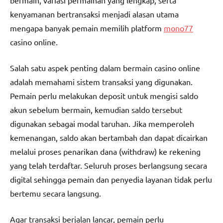
bermain, variasi permainan yang lengkap, serta
kenyamanan bertransaksi menjadi alasan utama
mengapa banyak pemain memilih platform
mono77
casino online.
Salah satu aspek penting dalam bermain casino online
adalah memahami sistem transaksi yang digunakan.
Pemain perlu melakukan deposit untuk mengisi saldo
akun sebelum bermain, kemudian saldo tersebut
digunakan sebagai modal taruhan. Jika memperoleh
kemenangan, saldo akan bertambah dan dapat dicairkan
melalui proses penarikan dana (withdraw) ke rekening
yang telah terdaftar. Seluruh proses berlangsung secara
digital sehingga pemain dan penyedia layanan tidak perlu
bertemu secara langsung.
Agar transaksi berjalan lancar, pemain perlu