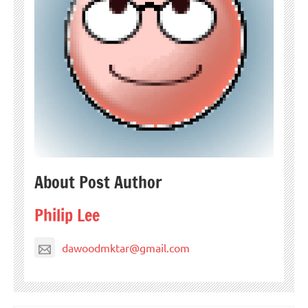
About Post Author
Philip Lee
dawoodmktar@gmail.com