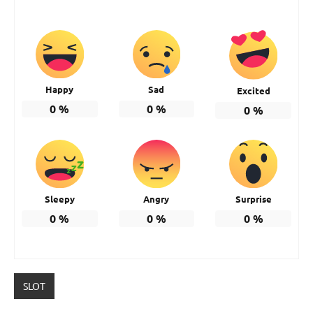
Happy
Sad
Excited
0
%
0
%
0
%
Sleepy
Angry
Surprise
0
%
0
%
0
%
SLOT