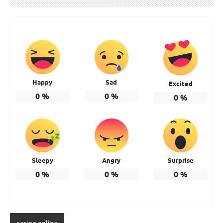
Happy
Sad
Excited
0
%
0
%
0
%
Sleepy
Angry
Surprise
0
%
0
%
0
%
casino online