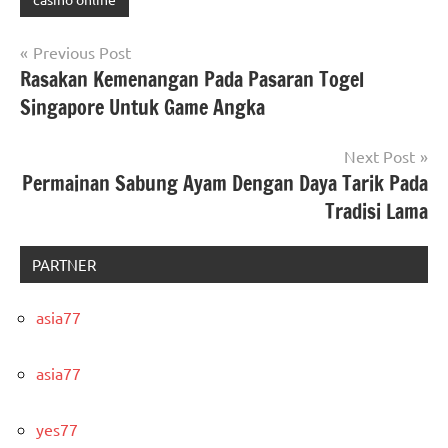
Post
Previous Post
Rasakan Kemenangan Pada Pasaran Togel
navigation
Singapore Untuk Game Angka
Next Post
Permainan Sabung Ayam Dengan Daya Tarik Pada
Tradisi Lama
PARTNER
asia77
asia77
yes77