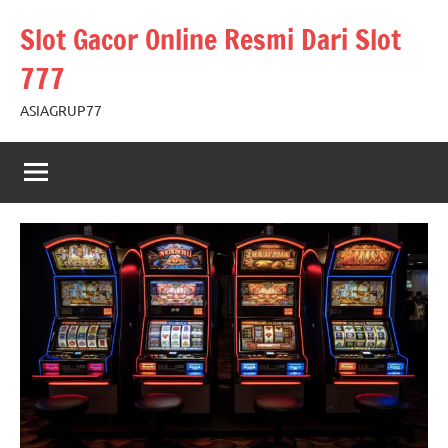
Skip
Slot Gacor Online Resmi Dari Slot
to
content
777
ASIAGRUP77