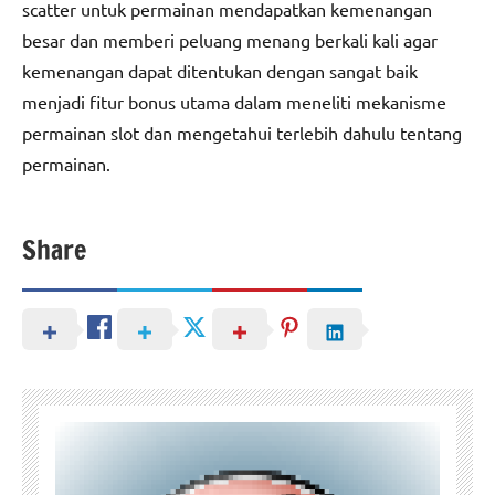
scatter untuk permainan mendapatkan kemenangan
besar dan memberi peluang menang berkali kali agar
kemenangan dapat ditentukan dengan sangat baik
menjadi fitur bonus utama dalam meneliti mekanisme
permainan slot dan mengetahui terlebih dahulu tentang
permainan.
Share