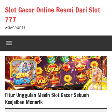
Skip
Slot Gacor Online Resmi Dari Slot
to
content
777
ASIAGRUP77
Fitur Unggulan Mesin Slot Gacor Sebuah
Keajaiban Menarik