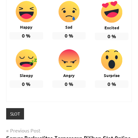
Happy
Sad
Excited
0
%
0
%
0
%
Sleepy
Angry
Surprise
0
%
0
%
0
%
SLOT
Post
Previous Post