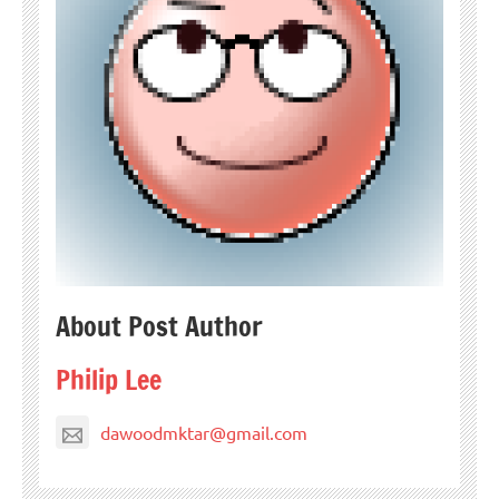
About Post Author
Philip Lee
dawoodmktar@gmail.com