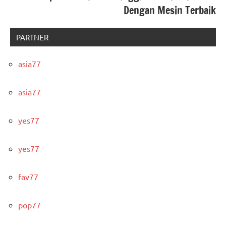
Dengan Mesin Terbaik
PARTNER
asia77
asia77
yes77
yes77
fav77
pop77