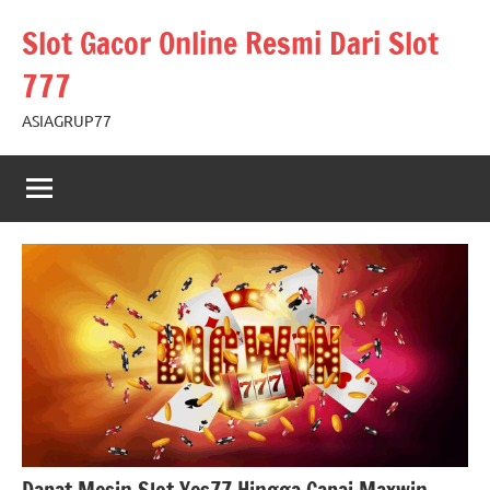
Skip
Slot Gacor Online Resmi Dari Slot
to
content
777
ASIAGRUP77