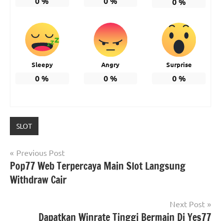
0
%
0
%
0
%
Sleepy
Angry
Surprise
0
%
0
%
0
%
SLOT
Post
Previous Post
Pop77 Web Terpercaya Main Slot Langsung
navigation
Withdraw Cair
Next Post
Dapatkan Winrate Tinggi Bermain Di Yes77