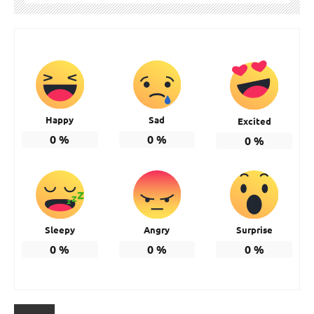
Happy
Sad
Excited
0
%
0
%
0
%
Sleepy
Angry
Surprise
0
%
0
%
0
%