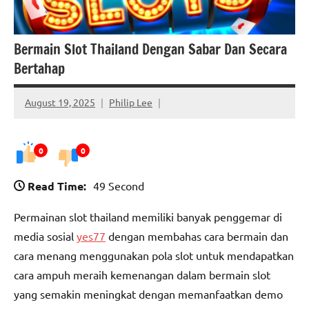
Bermain Slot Thailand Dengan Sabar Dan Secara
Bertahap
August 19, 2025
Philip Lee
0
0
Read Time:
49 Second
Permainan slot thailand memiliki banyak penggemar di
media sosial
yes77
dengan membahas cara bermain dan
cara menang menggunakan pola slot untuk mendapatkan
cara ampuh meraih kemenangan dalam bermain slot
yang semakin meningkat dengan memanfaatkan demo