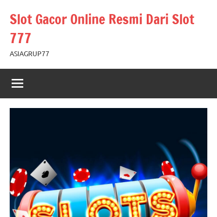
Skip
Slot Gacor Online Resmi Dari Slot
to
content
777
ASIAGRUP77