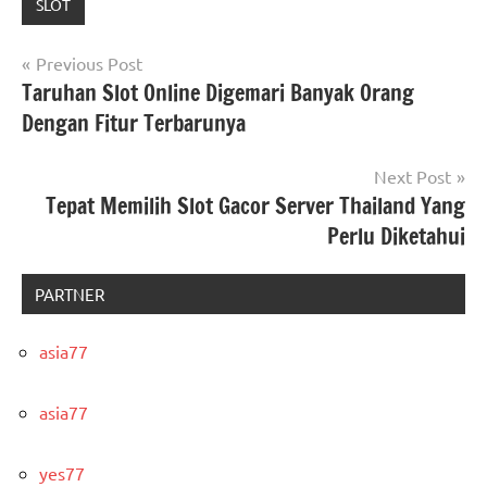
SLOT
Post
Previous Post
Taruhan Slot Online Digemari Banyak Orang
navigation
Dengan Fitur Terbarunya
Next Post
Tepat Memilih Slot Gacor Server Thailand Yang
Perlu Diketahui
PARTNER
asia77
asia77
yes77