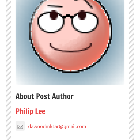
About Post Author
Philip Lee
dawoodmktar@gmail.com